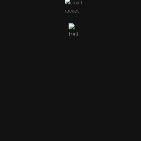
Descalcificadores
Quadros Eléctricos
Pesquisar Produtos
Pesquisar
por: