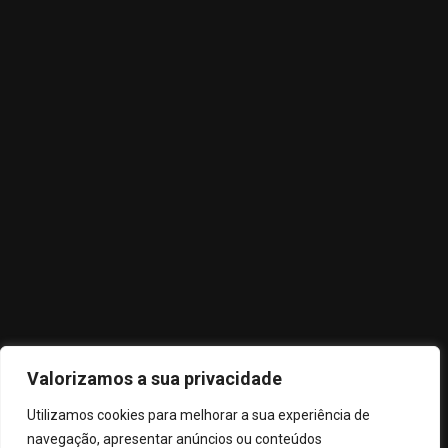
Links Úteis
Política de Privacidade
Termos e Condições
Livro de Reclamações
Subscreva
Subscreva a nossa newsletter para receber as nossas últimas
Valorizamos a sua privacidade
atualizações e novidades
Utilizamos cookies para melhorar a sua experiência de
navegação, apresentar anúncios ou conteúdos