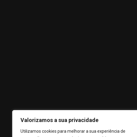
Links Úteis
Política de Privacidade
Termos e Condições
Livro de Reclamações
Subscreva
Valorizamos a sua privacidade
Subscreva a nossa newsletter para receber as nossas últimas 
Utilizamos cookies para melhorar a sua experiência de