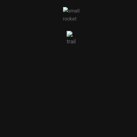
Filtraç
o
Quadros Eléctricos
+351 214 608 770
(chamada para a rede fixa nacional)