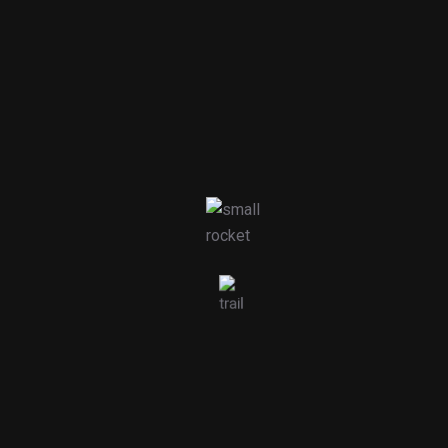
Filtração
Descalcificadores
Pesquisar Produtos
Pesquisar
por: