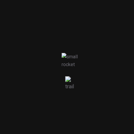
Rua das Fisgas 787
2645-117 Alcabideche
+351 214 608 770
(chamada para a rede fixa nacional)
Seg - Sex: 08:30 - 12:30, 13:30 - 17:30
Sáb e Dom: Encerrado