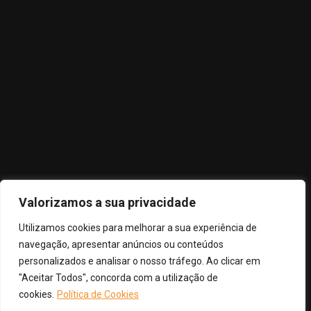
Política de Privacidade
Termos e Condições
Livro de Reclamações
Subscreva
Subscreva a nossa newsletter para receber as nossas últimas
Valorizamos a sua privacidade
atualizações e novidades
Utilizamos cookies para melhorar a sua experiência de
navegação, apresentar anúncios ou conteúdos
personalizados e analisar o nosso tráfego. Ao clicar em
"Aceitar Todos", concorda com a utilização de
cookies.
Política de Cookies